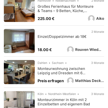
Hannover
Niedersachsen
2 Monate
Großes Ferienhaus für Monteure
& Teams – 9 Betten, Küche,
Waschraum, Garten, Parkplatz
Aiko
225.00 €
2 Monate
Einzel/Doppelzimmer ab 18€
Rouven Wiedmann
18.00 €
Dahlen
Sachsen
3 Monate
Monteurwohnung zwischen
Leipzig und Dresden mit 6
Einzelzimmer
Matthias Decker
Preis erfragen
Köln
Nordrhein-Westfalen
3 Monate
Monteurzimmer in Köln mit 2
Einzelbetten und eigenem Bad