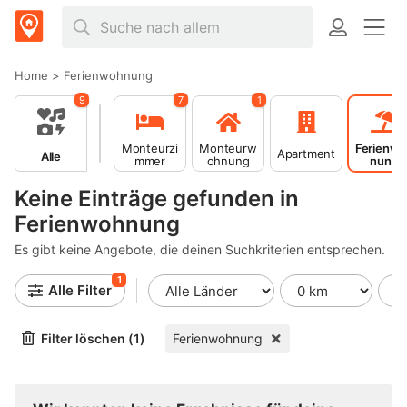
Home
>
Ferienwohnung
9
7
1
Monteurzi
Monteurw
Ferienwo
Apartment
Alle
mmer
ohnung
nung
Keine Einträge gefunden in
Ferienwohnung
Es gibt keine Angebote, die deinen Suchkriterien entsprechen.
1
Alle Filter
Filter löschen (1)
Ferienwohnung