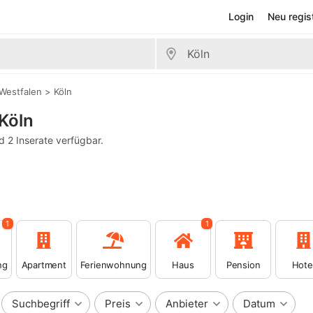
Login
Neu regis
Westfalen
>
Köln
 Köln
d 2 Inserate verfügbar.
1
1
ng
Apartment
Ferienwohnung
Haus
Pension
Hote
Suchbegriff
Preis
Anbieter
Datum