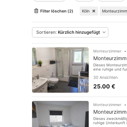
Filter löschen (2)
Köln
Monteurzimm
Sortieren:
Kürzlich hinzugefügt
Monteurzimmer
Monteurzimmer
Dieses Monteurzimm
eine ruhige und fu
Arbeitsaufenthalte
30 Ansichten
Einzelbetten im Zi
25.00 €
Monteurzimmer
Monteurzimmer
Dieses zweckmäßig
ruhige Unterkunft 