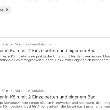
er
Köln
Nordrhein-Westfalen
 in Köln mit 2 Einzelbetten und eigenem Bad
er in Köln bietet eine praktische Unterkunft für Handwerker und Mon
nktionale Schlafmöglichkeit suchen. Das Zimmer eignet sich besonders 
, bei denen Privatsphäre und Komfort durch das eigene Bad wichtig sind
mmer - Eigenes Bad - Ruhige Lage - WLAN auf Anfrage verfügbar...
Köln
Nordrhein-Westfalen
 in Köln mit 2 Einzelbetten und eigenem Bad
e Monteurzimmer richtet sich an Handwerker und Monteure, die eine 
in Köln suchen. Ideal für Arbeitsaufenthalte bietet das Zimmer eine kom