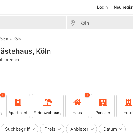
Login
Neu regis
falen
>
Köln
Gästehaus, Köln
ntsprechen.
1
1
ng
Apartment
Ferienwohnung
Haus
Pension
Hote
Suchbegriff
Preis
Anbieter
Datum