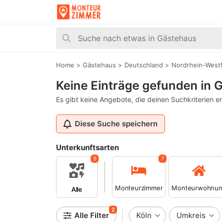
Home
>
Gästehaus
>
Deutschland
>
Nordrhein-West
Keine Einträge gefunden in 
Es gibt keine Angebote, die deinen Suchkriterien e
Diese Suche speichern
Unterkunftsarten
9
7
Monteurzimmer
Monteurwohnu
Alle
2
Alle Filter
Köln
Umkreis