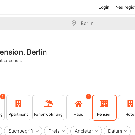
Login
Neu regis
ension, Berlin
ntsprechen.
1
1
ng
Apartment
Ferienwohnung
Haus
Pension
Hote
Suchbegriff
Preis
Anbieter
Datum