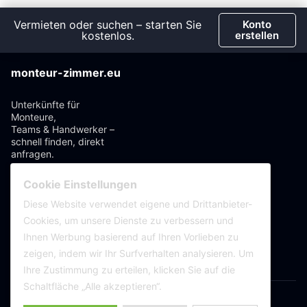
Vermieten oder suchen – starten Sie
Konto
kostenlos.
erstellen
monteur-zimmer.eu
Unterkünfte für
Monteure,
Teams & Handwerker –
schnell finden, direkt
anfragen.
Informationen
Cookie Einstellungen
Diese Website verwendet eigene und Drittanbieter-
Impressum
Cookies, um unsere Dienste zu verbessern und
Nutzungsbedingungen
Ihnen Werbung basierend auf Ihren Vorlieben zu
Datenschutz
zeigen, indem wir Ihr Surfverhalten analysieren. Um
Ihre Zustimmung zu erteilen, klicken Sie auf die
Schaltfläche „Alle akzeptieren“.
Copyright © 2026 monteur-zimmer.eu Alle Rechte vorbehalten.