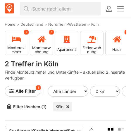
Home
>
Deutschland
>
Nordrhein-Westfalen
>
Köln
7
1
1
Monteurzi
Monteurw
Ferienwoh
Apartment
Haus
mmer
ohnung
nung
2 Treffer in Köln
Finde Monteurzimmer und Unterkünfte – aktuell sind 2 Inserate
verfügbar.
1
Alle Filter
Filter löschen (1)
Köln
Sortieren:
Kürzlich hinzugefügt