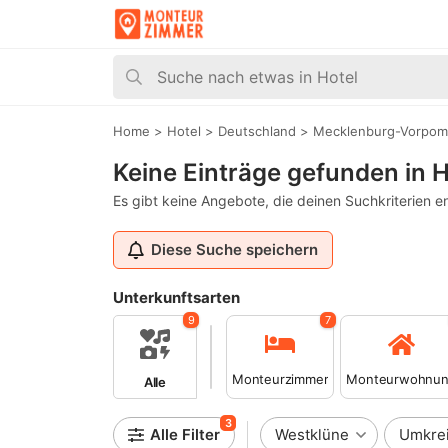
Home
>
Hotel
>
Deutschland
>
Mecklenburg-Vorpo
Keine Einträge gefunden in 
Es gibt keine Angebote, die deinen Suchkriterien e
Diese Suche speichern
Unterkunftsarten
9
7
Monteurzimmer
Monteurwohnu
Alle
3
Alle Filter
Westklüne
Umkre