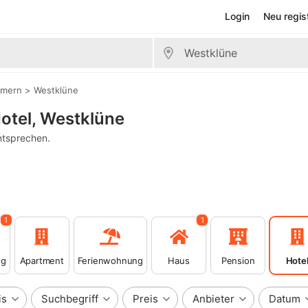
Login
Neu regis
mmern
>
Westklüne
Hotel, Westklüne
ntsprechen.
1
1
ng
Apartment
Ferienwohnung
Haus
Pension
Hote
is
Suchbegriff
Preis
Anbieter
Datum