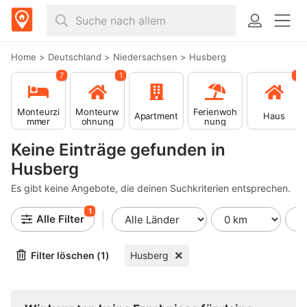
Home
>
Deutschland
>
Niedersachsen
>
Husberg
7
1
1
Monteurzi
Monteurw
Ferienwoh
Apartment
Haus
mmer
ohnung
nung
Keine Einträge gefunden in
Husberg
Es gibt keine Angebote, die deinen Suchkriterien entsprechen.
1
Alle Filter
Filter löschen (1)
Husberg